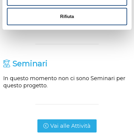
Corsi
Rifiuta
In questo momento non ci sono Corsi per
questo progetto.
Seminari
In questo momento non ci sono Seminari per
questo progetto.
Vai alle Attività