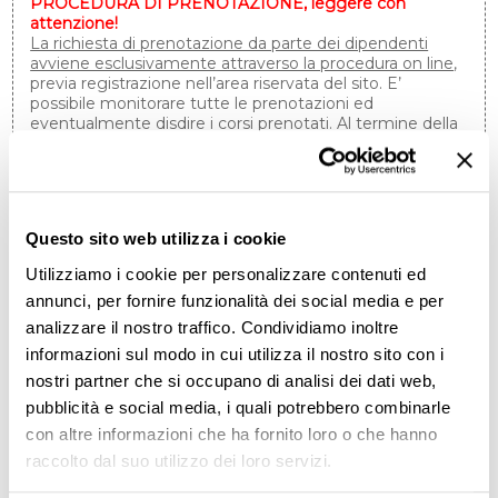
PROCEDURA DI PRENOTAZIONE, leggere con
attenzione!
La richiesta di prenotazione da parte dei dipendenti
avviene esclusivamente attraverso la procedura on line
,
previa registrazione nell’area riservata del sito. E’
possibile monitorare tutte le prenotazioni ed
eventualmente disdire i corsi prenotati. Al termine della
procedura di prenotazione verrà visualizzata una notifica
e,
indicativamente 20 giorni prima dell’inizio del corso o
del seminario
, verrà inviata mail di accettazione o meno
della prenotazione da parte di Ebiterbo.
Questo sito web utilizza i cookie
Gli imprenditori / titolari / soci possono prenotarsi solo ai
seminari, accedendo dall’area riservata aziendale.
Utilizziamo i cookie per personalizzare contenuti ed
annunci, per fornire funzionalità dei social media e per
Le prenotazioni sono accolte in ordine di arrivo. Al
raggiungimento del numero minimo di partecipanti,
analizzare il nostro traffico. Condividiamo inoltre
verranno svolte le selezioni e le prenotazioni eccedenti
informazioni sul modo in cui utilizza il nostro sito con i
saranno inserite tra le riserve. In caso di sovrannumero di
nostri partner che si occupano di analisi dei dati web,
prenotazioni, sarà data la priorità alle persone che
risiedono nel territorio oggetto della formazione.
pubblicità e social media, i quali potrebbero combinarle
con altre informazioni che ha fornito loro o che hanno
Per consultare il Regolamento Generale per l’accesso
raccolto dal suo utilizzo dei loro servizi.
all’attività formativa
clicca qui
.
Per consultare l’Informativa sulla Privacy
clicca qui
.